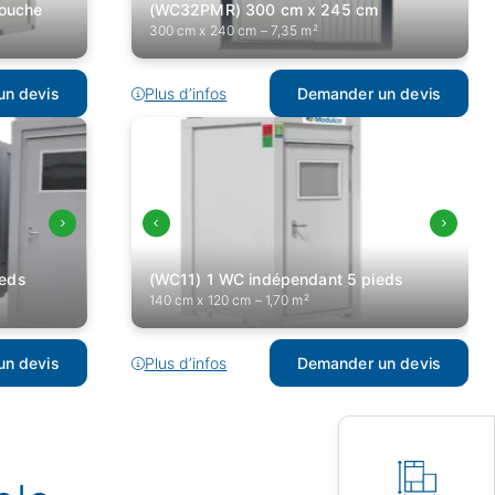
douche
(WC32PMR) 300 cm x 245 cm
300 cm x 240 cm – 7,35 m²
n devis
Plus d’infos
Demander un devis
ieds
(WC11) 1 WC indépendant 5 pieds
140 cm x 120 cm – 1,70 m²
n devis
Plus d’infos
Demander un devis