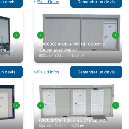
n devis
Plus d’infos
Demander un devis
(WC63C) module WC HD 600cm x
 cm HD
300cm avec couloir
600 cm x 300 cm – 18,00 m²
n devis
Plus d’infos
Demander un devis
(WC62PMR) 600 cm x 240 cm HD
600 cm x 240 cm – 14,70 m²