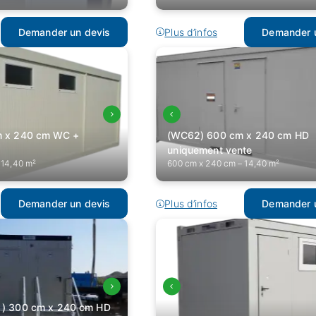
Demander un devis
Plus d’infos
Demander u
m x 240 cm WC +
(WC62) 600 cm x 240 cm HD
uniquement vente
 14,40 m²
600 cm x 240 cm – 14,40 m²
Demander un devis
Plus d’infos
Demander u
 ) 300 cm x 240 cm HD