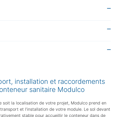
éclairage et prises électriques, ventilateurs ou
es d’accès, équipements spécialisés et alarmes
’une garantie constructeur européenne. Les modules
de la circulation et des équipements intérieurs est
our la rotation d’un fauteuil roulant, passages de
en, lavabos positionnés à la bonne hauteur, toilettes
ort, installation et raccordements
conteneur sanitaire Modulco
 soit la localisation de votre projet, Modulco prend en
transport et l’installation de votre module. Le sol devant
rativement stable pour accueillir le conteneur dans de