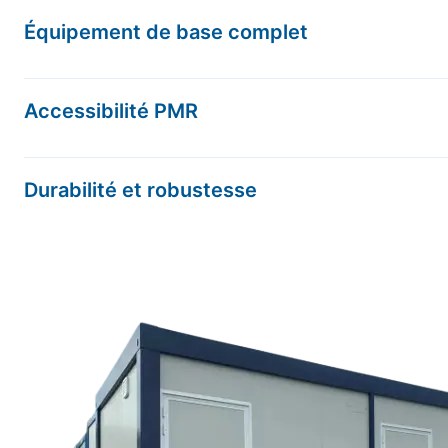
boilers électriques pour l’eau chaude.
Équipement de base complet
Chaque module standard inclut : portes avec serrure ou vi
aérateurs électriques, convecteurs électriques avec therm
Accessibilité PMR
Modulco propose des modules spécifiques aux normes be
intégrées.
Durabilité et robustesse
Tous les modules sont conçus pour résister à un usage in
Premium disposent d’un bardage métallique isolé en lain
pensé pour garantir une autonomie complète : sol sans ob
portes et espaces de manœuvre adaptés. Les équipement
adaptées et alarmes intégrées.