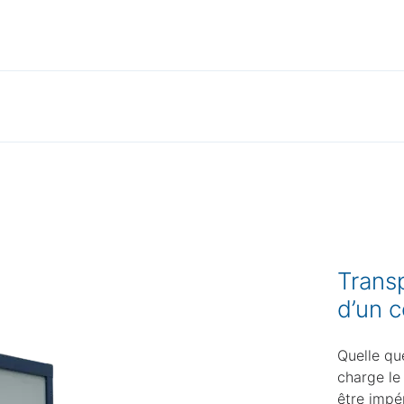
tres opaques, fenêtres vasistas pour ventilation naturelle, 
ostat et tableau de distribution avec différentiel.
lges PMR, adaptés aux personnes à mobilité réduite : ramp
tensif et permettre un entretien facilité. Ils bénéficient d
e de roche 80 mm. Au-delà de l’accès au module, l’ensemble 
stacle, marche ni différence de niveau, surface suffisante p
s sont également conçus en conséquence : barres de mainti
Transp
d’un 
Quelle que
charge le 
être impé