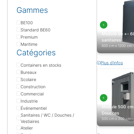
Gammes
BE100
Standard BE60
Module de +- 6
Premium
sanitaires
Maritime
600 cm x 1200 cm –
Catégories
Plus d’infos
Containers en stocks
Bureaux
Scolaire
Construction
Commercial
Industrie
Module 500 cm
Événementiel
Douches
Sanitaires / WC / Douches /
500 cm x 300 cm –
Vestiaires
Atelier