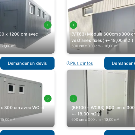
00 x 1200 cm avec
(VT63) Module 600cm x300 c
vestiaires fixes( +- 18,00 m2 )
 71,00 m²
600 cm x 300 cm – 18,00 m²
Demander un devis
Plus d’infos
Demander u
 x 300 cm avec WC et
(BE100 – WC63) 600 cm x 300
+- 18,00 m2 )
 15,00 m²
600 cm x 300 cm – 18,00 m²