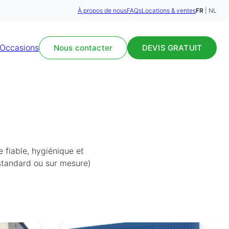
À propos de nous
FAQs
Locations & ventes
FR
NL
Occasions
Nous contacter
DEVIS GRATUIT
e fiable, hygiénique et
standard ou sur mesure)