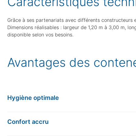
Caractéristiques
techn
Grâce à ses partenariats avec différents constructeurs
Dimensions réalisables : largeur de 1,20 m à 3,00 m, lo
disponible selon vos besoins.
Avantages des contene
Hygiène optimale
Équipés de systèmes d’eau et d’évacuation, les conteneur
standard et un tableau général avec interrupteur différen
Confort accru
Spacieux et pratiques, ils disposent de toilettes en po