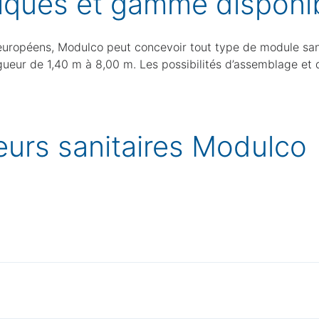
iques
et gamme disponi
BE100 plan WC63
Que recherchez-vous ?
Obligatoire
Vente
Location
 européens, Modulco peut concevoir tout type de module san
Annuler
Continuer
ngueur de 1,40 m à 8,00 m. Les possibilités d’assemblage e
urs sanitaires Modulco
s sanitaires garantissent propreté et désinfection régulièr
tiel.
rcelaine standard, lavabos et miroirs pour un usage agréabl