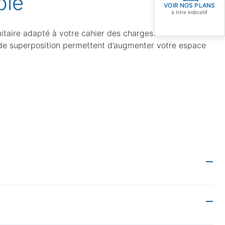
ble
VOIR NOS PLANS
à titre indicatif
itaire adapté à votre cahier des charges.
t de superposition permettent d’augmenter votre espace
e. Tous les modèles incluent un réseau électrique
e au quotidien. Les modèles avec douche intègrent des