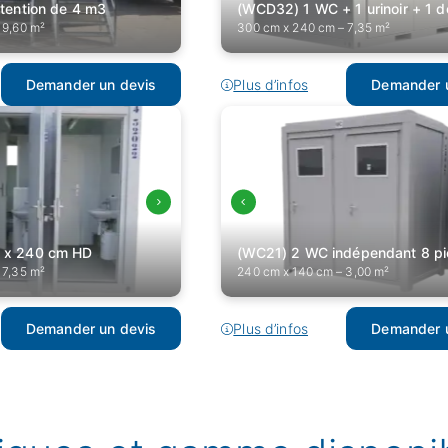
tention de 4 m3
(WCD32) 1 WC + 1 urinoir + 1 
 9,60 m²
300 cm x 240 cm – 7,35 m²
Demander un devis
Plus d’infos
Demander u
Demande de devis
Merci de compléter ces quelques informations pour
accéder à la demande en ligne :
Nos plans
 x 240 cm HD
(WC21) 2 WC indépendant 8 p
Fiche technique Premium
 7,35 m²
240 cm x 140 cm – 3,00 m²
Prénom
Obligatoire
Nom
Obligatoire
Plan premium 600 x 1200 cm avec sanitaires
(VT63)
Demander un devis
Plus d’infos
Demander u
(VT63)
Nom de l'organisation
Fiche technique Premium
Fiche technique Premium
Téléphone
Obligatoire
E-mail
Obligatoire
Plan 500 x 300 cm WC douches
(BE100-M63) 600 cm x 300 cm ( +- 18,00 m² )