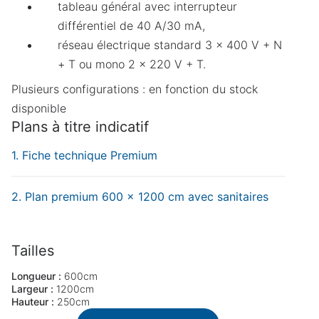
tableau général avec interrupteur
Demande de devis
différentiel de 40 A/30 mA,
Merci de compléter ces quelques informations
réseau électrique standard 3 x 400 V + N
pour accéder à la demande en ligne :
+ T ou mono 2 x 220 V + T.
Plusieurs configurations : en fonction du stock
Prénom
Obligatoire
Nom
Obligatoire
disponible
Plans à titre indicatif
Nom de l'organisation
Fiche technique Premium
Téléphone
Obligatoire
E-mail
Obligatoire
Plan premium 600 x 1200 cm avec sanitaires
Que recherchez-vous ?
Obligatoire
Vente
Location
Tailles
Annuler
Continuer
Longueur :
600cm
Largeur :
1200cm
Hauteur :
250cm