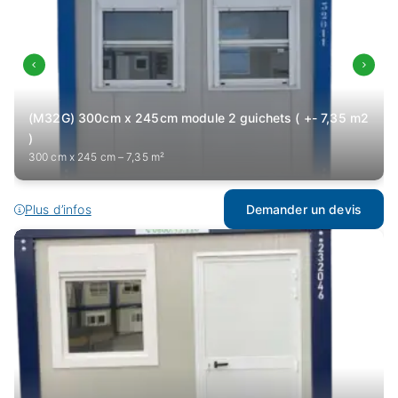
(M32G) 300cm x 245cm module 2 guichets ( +- 7,35 m2
)
300 cm x 245 cm – 7,35 m²
Plus d’infos
Demander un devis