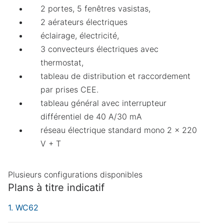
2 portes, 5 fenêtres vasistas,
2 aérateurs électriques
éclairage, électricité,
3 convecteurs électriques avec
thermostat,
Demande de devis
tableau de distribution et raccordement
Merci de compléter ces quelques informations
par prises CEE.
pour accéder à la demande en ligne :
tableau général avec interrupteur
différentiel de 40 A/30 mA
réseau électrique standard mono 2 x 220
Prénom
Obligatoire
Nom
Obligatoire
V + T
Nom de l'organisation
Plusieurs configurations disponibles
Plans à titre indicatif
Téléphone
Obligatoire
E-mail
Obligatoire
WC62
Que recherchez-vous ?
Obligatoire