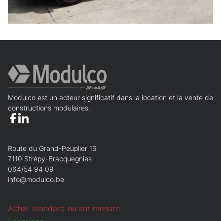
Prénom
Obligatoire
Nom
Obligatoire
Nom de l'organisation
Téléphone
Obligatoire
E-mail
Obligatoire
Modulco est un acteur significatif dans la location et la vente de
Que recherchez-vous ?
Obligatoire
constructions modulaires.
Vente
Location
Annuler
Continuer
Route du Grand-Peuplier 16
7110 Strépy-Bracquegnies
064/54 94 09
info@modulco.be
Achat standard ou sur mesure