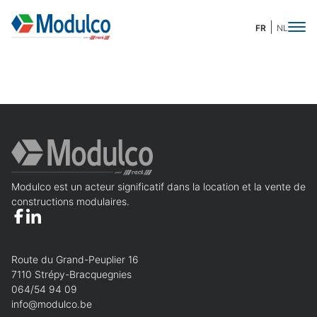
FR
NL
Demande de devis
Merci de compléter ces quelques informations
pour accéder à la demande en ligne :
Modulco est un acteur significatif dans la location et la vente de
Prénom
Obligatoire
Nom
Obligatoire
constructions modulaires.
Nom de l'organisation
Route du Grand-Peuplier 16
7110 Strépy-Bracquegnies
Téléphone
Obligatoire
E-mail
Obligatoire
064/54 94 09
info@modulco.be