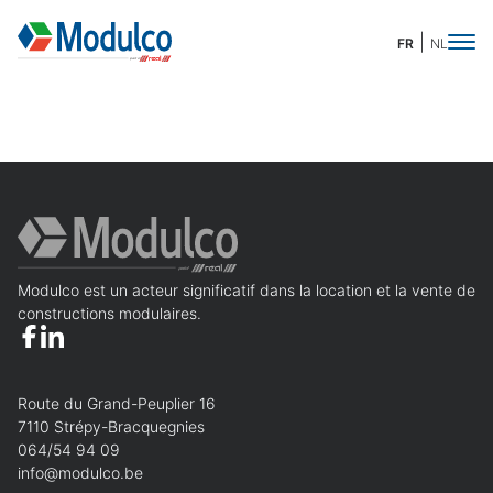
FR
NL
Demande de devis
Merci de compléter ces quelques informations
pour accéder à la demande en ligne :
Modulco est un acteur significatif dans la location et la vente de
Prénom
Obligatoire
Nom
Obligatoire
constructions modulaires.
Nom de l'organisation
Route du Grand-Peuplier 16
7110 Strépy-Bracquegnies
Téléphone
Obligatoire
E-mail
Obligatoire
064/54 94 09
info@modulco.be