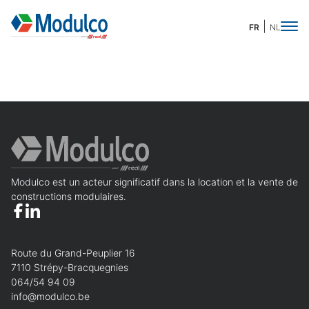
FR
NL
Demande de devis
Merci de compléter ces quelques informations
pour accéder à la demande en ligne :
Modulco est un acteur significatif dans la location et la vente de
Prénom
Obligatoire
Nom
Obligatoire
constructions modulaires.
Nom de l'organisation
Route du Grand-Peuplier 16
7110 Strépy-Bracquegnies
Téléphone
Obligatoire
E-mail
Obligatoire
064/54 94 09
info@modulco.be