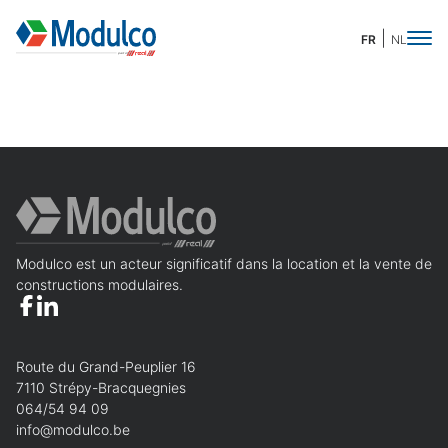
FR
NL
Demande de devis
Merci de compléter ces quelques informations
pour accéder à la demande en ligne :
Modulco est un acteur significatif dans la location et la vente de
Prénom
Obligatoire
Nom
Obligatoire
constructions modulaires.
Nom de l'organisation
Route du Grand-Peuplier 16
7110 Strépy-Bracquegnies
Téléphone
Obligatoire
E-mail
Obligatoire
064/54 94 09
info@modulco.be