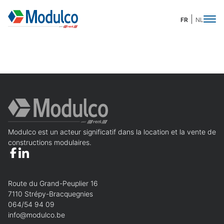
FR
NL
Demande de devis
Merci de compléter ces quelques informations
pour accéder à la demande en ligne :
Modulco est un acteur significatif dans la location et la vente de
Prénom
Obligatoire
Nom
Obligatoire
constructions modulaires.
Nom de l'organisation
Route du Grand-Peuplier 16
7110 Strépy-Bracquegnies
Téléphone
Obligatoire
E-mail
Obligatoire
064/54 94 09
info@modulco.be