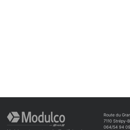
Route du Gran
7110 Strépy-
064/54 94 0