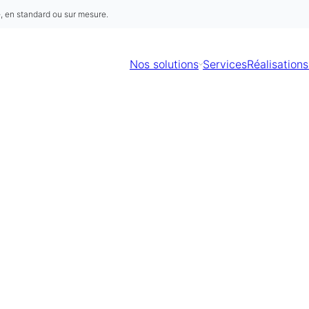
é, en standard ou sur mesure.
Nos solutions
Services
Réalisations
Demande de devis
Merci de compléter ces quelques informations pour
accéder à la demande en ligne :
Prénom
Obligatoire
Nom
Obligatoire
Nom de l'organisation