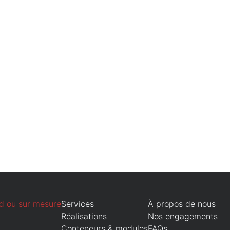
d ou sur mesure
Services
À propos de nous
Réalisations
Nos engagements
Conteneurs & modules
FAQs