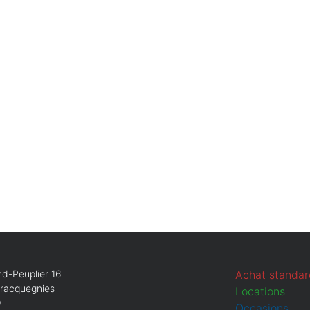
Téléphone
Obligatoire
E-mail
Obligatoire
Que recherchez-vous ?
Obligatoire
Vente
Location
Annuler
Continuer
d-Peuplier 16
Achat standar
Bracquegnies
Locations
9
Occasions