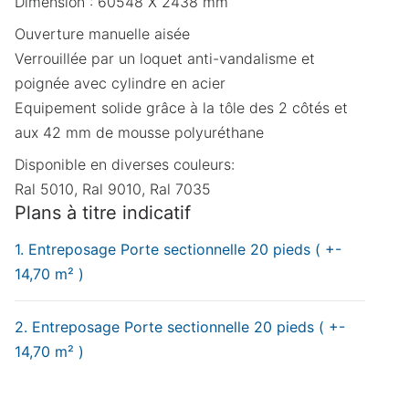
Dimension : 60548 X 2438 mm
Ouverture manuelle aisée
Verrouillée par un loquet anti-vandalisme et
Demande de devis
poignée avec cylindre en acier
Merci de compléter ces quelques informations
Equipement solide grâce à la tôle des 2 côtés et
pour accéder à la demande en ligne :
aux 42 mm de mousse polyuréthane
Disponible en diverses couleurs:
Prénom
Obligatoire
Nom
Obligatoire
Ral 5010, Ral 9010, Ral 7035
Plans à titre indicatif
Nom de l'organisation
Entreposage Porte sectionnelle 20 pieds ( +-
14,70 m² )
Téléphone
Obligatoire
E-mail
Obligatoire
Entreposage Porte sectionnelle 20 pieds ( +-
Que recherchez-vous ?
Obligatoire
14,70 m² )
Vente
Location
Annuler
Continuer