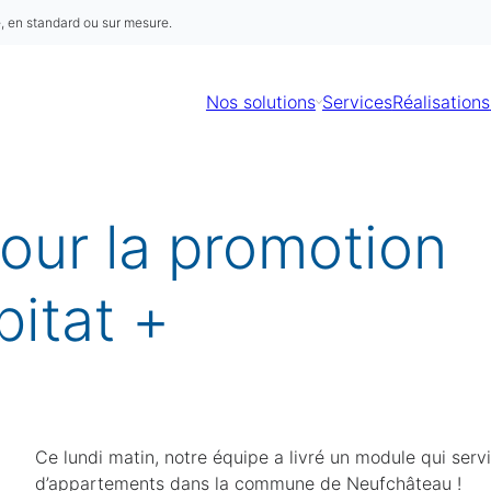
é, en standard ou sur mesure.
Nos solutions
Services
Réalisations
our la promotion
Demande de devis
bitat +
Merci de compléter ces quelques informations pour
accéder à la demande en ligne :
Prénom
Obligatoire
Nom
Obligatoire
Nom de l'organisation
Ce lundi matin, notre équipe a livré un module qui serv
d’appartements dans la commune de Neufchâteau !