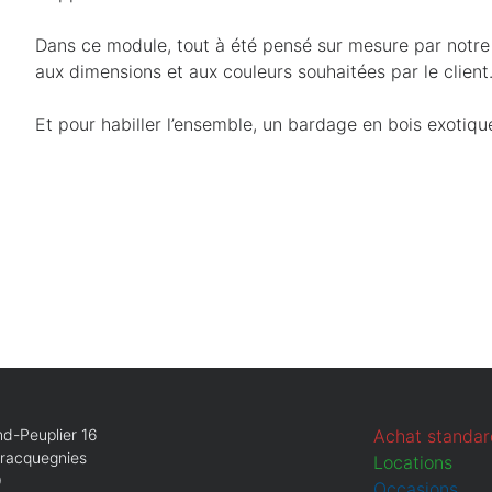
Téléphone
Obligatoire
E-mail
Obligatoire
Dans ce module, tout à été pensé sur mesure par notre 
aux dimensions et aux couleurs souhaitées par le client
Que recherchez-vous ?
Obligatoire
Vente
Location
Et pour habiller l’ensemble, un bardage en bois exotiqu
Annuler
Continuer
d-Peuplier 16
Achat standar
Bracquegnies
Locations
9
Occasions