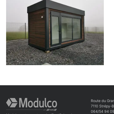
Route du Gran
7110 Strépy-
064/54 94 0