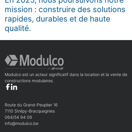
mission : construire des solutions
Prénom
Obligatoire
Nom
Obligatoire
rapides, durables et de haute
qualité.
Nom de l'organisation
Téléphone
Obligatoire
E-mail
Obligatoire
Que recherchez-vous ?
Obligatoire
Modulco est un acteur significatif dans la location et la vente de
Vente
Location
constructions modulaires.
Annuler
Continuer
Route du Grand-Peuplier 16
7110 Strépy-Bracquegnies
064/54 94 09
info@modulco.be