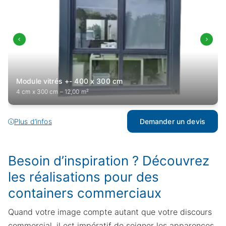
Module vitrés +- 400 x 300 cm
4 cm x 300 cm – 12,00 m²
Plus d’infos
Demander un devis
Demande de devis
Besoin d’inspiration ? Découvrez
Merci de compléter ces quelques informations
les réalisations pour des
pour accéder à la demande en ligne :
containers commerciaux
Quand votre image compte autant que votre discours
Prénom
Obligatoire
Nom
Obligatoire
commercial, il est impératif de soigner les apparences.