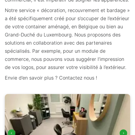
Nom de l'organisation
Notre service « décoration, recouvrement et bardage »
a été spécifiquement créé pour s’occuper de l’extérieur
de votre container aménagé, en Belgique ou bien au
Téléphone
Obligatoire
E-mail
Obligatoire
Grand-Duché du Luxembourg. Nous proposons des
solutions en collaboration avec des partenaires
Que recherchez-vous ?
Obligatoire
spécialisés. Par exemple, pour un module de
Vente
Location
commerce, nous pouvons vous suggérer l’impression
Annuler
Continuer
de vos logos, pour assurer votre visibilité à l’extérieur.
Envie d’en savoir plus ? Contactez nous !