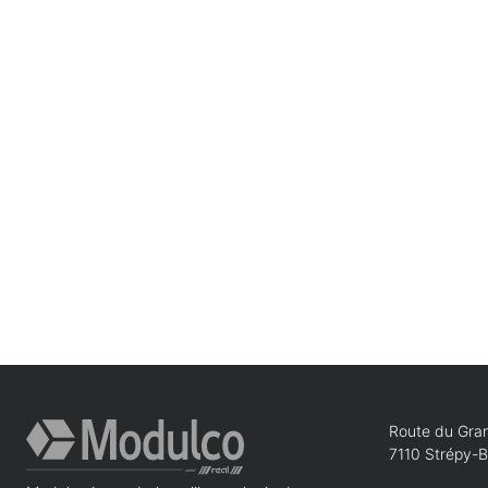
Route du Gran
7110 Strépy-