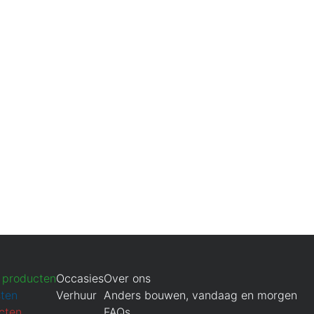
 producten
Occasies
Over ons
sten
Verhuur
Anders bouwen, vandaag en morgen
cten
FAQs