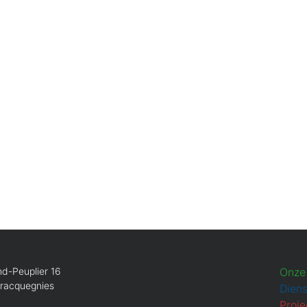
d-Peuplier 16
Onze
Bracquegnies
Dien
Proje