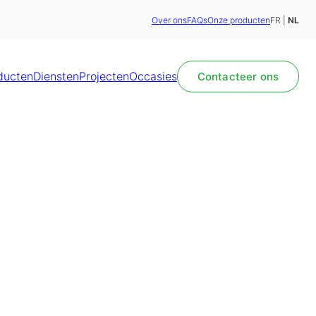
Over ons
FAQs
Onze producten
FR
NL
ducten
Diensten
Projecten
Occasies
Contacteer ons