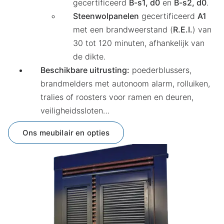
gecertificeerd
B-s1, d0
en
B-s2, d0
.
Steenwolpanelen
gecertificeerd
A1
met een brandweerstand (
R.E.I.
) van
30 tot 120 minuten, afhankelijk van
de dikte.
Beschikbare uitrusting:
poederblussers,
brandmelders met autonoom alarm, rolluiken,
tralies of roosters voor ramen en deuren,
veiligheidssloten…
Ons meubilair en opties