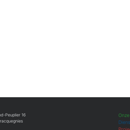
d-Peuplier 16
Onze
Bracquegnies
Dien
Proje