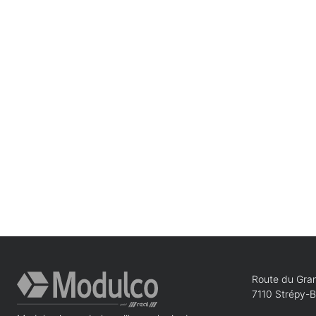
Route du Gran
7110 Strépy-