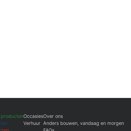
 producten
Occasies
Over ons
sten
Verhuur
Anders bouwen, vandaag en morgen
cten
FAQs