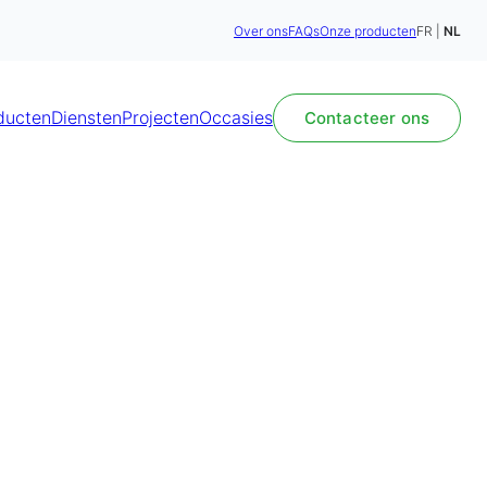
Over ons
FAQs
Onze producten
FR
NL
ducten
Diensten
Projecten
Occasies
Contacteer ons