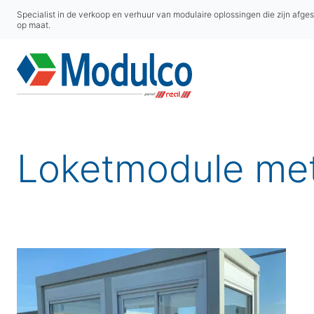
Specialist in de verkoop en verhuur van modulaire oplossingen die zijn afge
op maat.
Loketmodule me