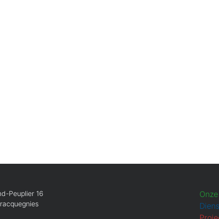
d-Peuplier 16
Onze
Bracquegnies
Dien
Proje