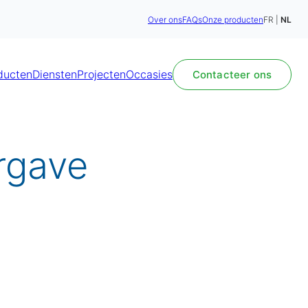
Over ons
FAQs
Onze producten
FR
NL
ducten
Diensten
Projecten
Occasies
Contacteer ons
rgave