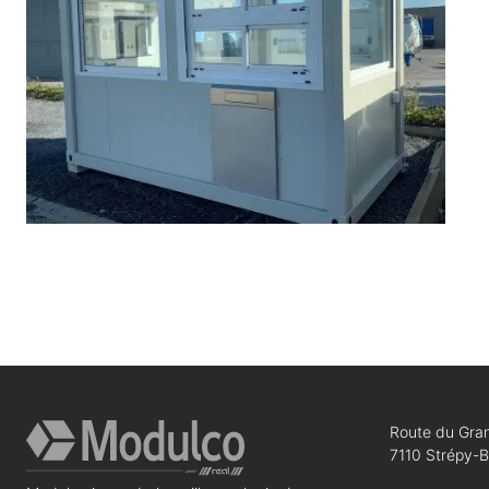
Route du Gran
7110 Strépy-