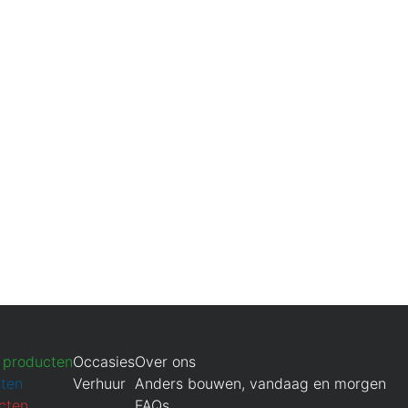
 producten
Occasies
Over ons
sten
Verhuur
Anders bouwen, vandaag en morgen
cten
FAQs