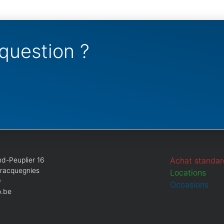
question ?
d-Peuplier 16
Achat standar
Bracquegnies
Locations
9
Occasions
.be