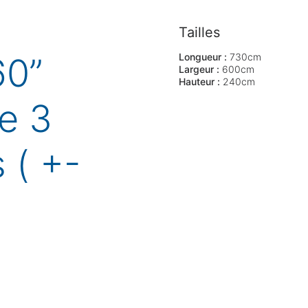
Merci de compléter ces quelques informations pour
accéder à la demande en ligne :
Tailles
60”
Longueur :
730cm
Prénom
Obligatoire
Nom
Obligatoire
Largeur :
600cm
Hauteur :
240cm
Nom de l'organisation
e 3
Téléphone
Obligatoire
E-mail
Obligatoire
 ( +-
Que recherchez-vous ?
Obligatoire
Vente
Location
Annuler
Continuer