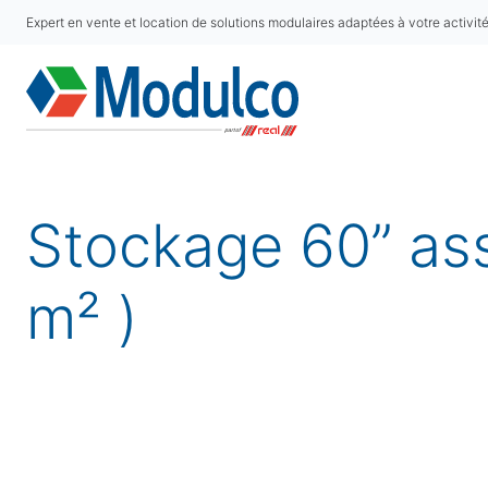
Expert en vente et location de solutions modulaires adaptées à votre activit
Stockage 60” as
m² )