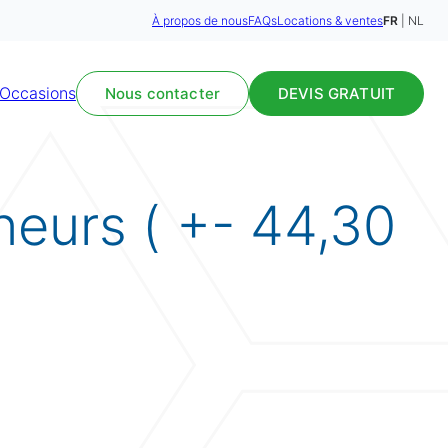
À propos de nous
FAQs
Locations & ventes
FR
NL
Occasions
Nous contacter
DEVIS GRATUIT
eurs ( +- 44,30