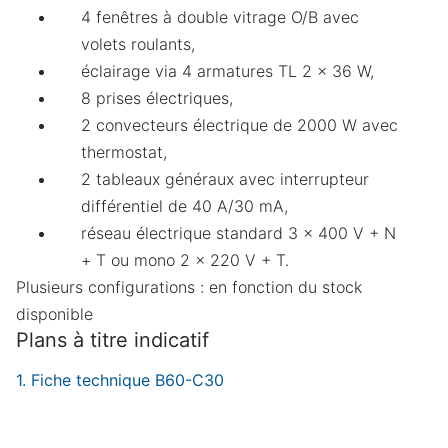
4 fenêtres à double vitrage O/B avec
volets roulants,
Demande de devis
éclairage via 4 armatures TL 2 x 36 W,
8 prises électriques,
Merci de compléter ces quelques informations
2 convecteurs électrique de 2000 W avec
pour accéder à la demande en ligne :
thermostat,
2 tableaux généraux avec interrupteur
Prénom
Obligatoire
Nom
Obligatoire
différentiel de 40 A/30 mA,
réseau électrique standard 3 x 400 V + N
Nom de l'organisation
+ T ou mono 2 x 220 V + T.
Plusieurs configurations : en fonction du stock
Téléphone
Obligatoire
E-mail
Obligatoire
disponible
Plans à titre indicatif
Que recherchez-vous ?
Obligatoire
Fiche technique B60-C30
Vente
Location
Annuler
Continuer